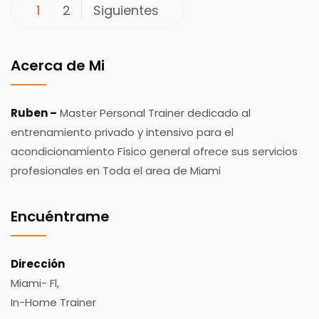
Paginación
1
2
Siguientes
de
entradas
Acerca de Mi
Ruben –
Master Personal Trainer dedicado al
entrenamiento privado y intensivo para el
acondicionamiento Físico general ofrece sus servicios
profesionales en Toda el area de Miami
Encuéntrame
Dirección
Miami- Fl,
In-Home Trainer