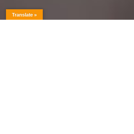
Translate »
USTED LLEGO AL LUGAR
CORRECTO
Por favor mire toda mi website para que vea todo lo
que puedo hacer por Usted
LEA MÁS AQUÍ