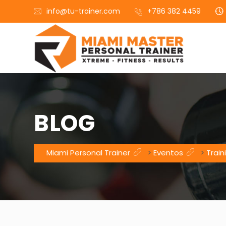
info@tu-trainer.com
+786 382 4459
BLOG
Miami Personal Trainer
>
Eventos
>
Train